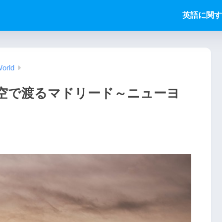
英語に関す
orld
空で渡るマドリード～ニューヨ