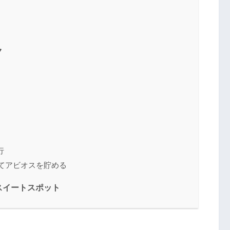
ク
行
泊まってアビオスを貯める
スイートスポット