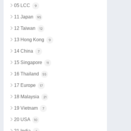
05 LCC
9
11 Japan
95
12 Taiwan
12
13 Hong Kong
9
14 China
7
15 Singapore
11
16 Thailand
55
17 Europe
17
18 Malaysia
21
19 Vietnam
7
20 USA
10
21 India