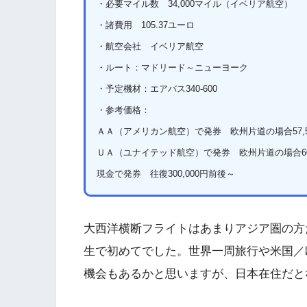
・必要マイル数 34,000マイル（イベリア航空）
・
諸費用 105.37ユーロ
・
航空会社 イベリア航空
・ルート：マドリード～ニューヨーク
・
予定機材：エアバス340-600
・参考価格：
ＡＡ（アメリカン航空）で発券 欧州片道の場合57,5
ＵＡ（ユナイテッド航空）で発券 欧州片道の場合60
現金で発券 往復3
00,000
円前後～
大西洋横断フライトはあまりアジア圏の方
生で初めてでした。世界一周旅行や米国／
機会もあるかと思いますが、日本在住だと