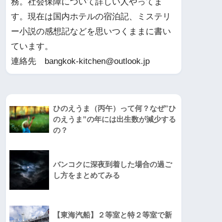
務。社会保障について詳しい人やってま
す。現在は国内ホテルの宿泊記、ミステリ
ー小説の感想記などを思いつくままに書い
ています。
連絡先 bangkok-kitchen@outlook.jp
ひのえうま（丙午）って何？なぜ”ひ
のえうま”の年には出生数が減少する
の？
バンコクに深夜到着した場合の過ご
し方をまとめてみる
【東海汽船】２等室と特２等室で新