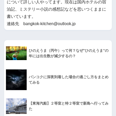
について詳しい人やってます。現在は国内ホテルの宿
泊記、ミステリー小説の感想記などを思いつくままに
書いています。
連絡先 bangkok-kitchen@outlook.jp
ひのえうま（丙午）って何？なぜ”ひのえうま”の
年には出生数が減少するの？
バンコクに深夜到着した場合の過ごし方をまとめ
てみる
【東海汽船】２等室と特２等室で新島へ行ってみ
た