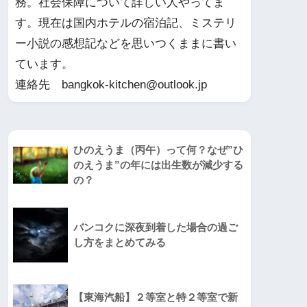
務。社会保障について詳しい人やってま
す。現在は国内ホテルの宿泊記、ミステリ
ー小説の感想記などを思いつくままに書い
ています。
連絡先 bangkok-kitchen@outlook.jp
ひのえうま（丙午）って何？なぜ”ひ
のえうま”の年には出生数が減少する
の？
バンコクに深夜到着した場合の過ご
し方をまとめてみる
【東海汽船】２等室と特２等室で新