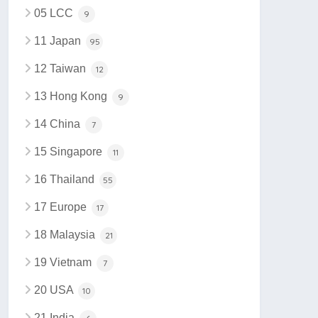
05 LCC
9
11 Japan
95
12 Taiwan
12
13 Hong Kong
9
14 China
7
15 Singapore
11
16 Thailand
55
17 Europe
17
18 Malaysia
21
19 Vietnam
7
20 USA
10
21 India