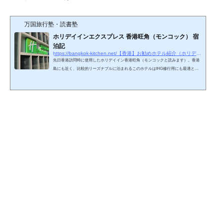
万国旅行塾・読書塾
ホリデイインエクスプレス 香港旺角（モンコック） 宿
泊記
https://bangkok-kitchen.net/【香港】お勧めホテル紹介（ホリデイインエクス
先日香港訪問時に使用したホリデイイン香港旺角（モンコックと読みます）。香港
島にも近く、比較的リーズナブルに泊まれるこのホテルはIHG修行用にも最適とし
て評判だったりします。HIEXブランドであるため、朝食も無料で付くということも
あり、何かと便利なこのホテル。今回は便利なHIEX香港旺角を紹介します。ホリデ
イインエクスプレス香港旺角ホテル名：ホリデイインエクスプレス香港旺角ホテル
ランク：★★★☆☆宿泊部屋：クイーンベッド スタンダードルーム予約価格：約1,5
00HKD=約20,000JPY予約方法：IHG公式今回もIHG公式から予約。…