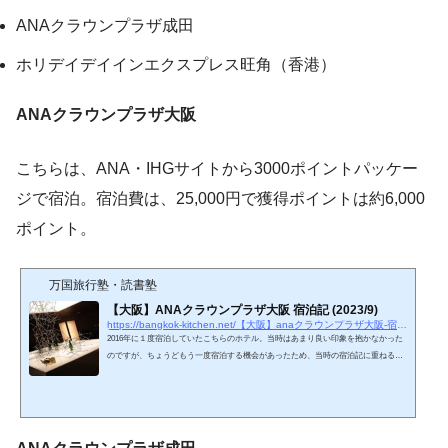
ANAクラウンプラザ成田
ホリデイデイインエクスプレス旺角（香港）
ANAクラウンプラザ大阪
こちらは、ANA・IHGサイトから3000ポイントパッケー
ジで宿泊。宿泊費は、25,000円で獲得ポイントは約6,000
ポイント。
万国旅行塾・読書塾
【大阪】ANAクラウンプラザ大阪 宿泊記 (2023/9)
https://bangkok-kitchen.net/【大阪】anaクラウンプラザ大阪-宿泊レビュー
2016年に１度宿泊していたこちらのホテル。当時はあまり良い印象を抱かなかった
のですが、ちょうどもう一度宿泊する機会があったため、当時の宿泊記に重ねる形
で更新しておきたいと思います。ANAクラウンプラザ大阪 2016年秋春秋航空こと
スプリングジャパンを利用して大阪行ったときに利用したホテルがANAクラウンプ
ラザ大阪でした。旧全日空ホテルを改装してできたホテルらしいですが、さて居心
地はどうだったのでしょうか。ホテル名：ANAクラウンプラザ大阪ホテルランク：
★★★★☆宿泊部屋：シングルルーム予約価格：25,500円（朝食な…