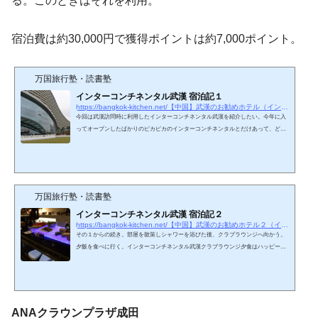
る。このときはそれを利用。
宿泊費は約30,000円で獲得ポイントは約7,000ポイント。
万国旅行塾・読書塾
インターコンチネンタル武漢 宿泊記１
https://bangkok-kitchen.net/【中国】武漢のお勧めホテル（インターコンチネ
今回は武漢訪問時に利用したインターコンチネンタル武漢を紹介したい。今年に入
ってオープンしたばかりのピカピカのインターコンチネンタルとだけあって、どの
ような宿泊となったか。インターコンチネンタル武漢インターコンチネンタル武漢
は今年オープンしたばかりの新品ピカピカのホテル。予約時は公式でもTripAdvisor
でもホテル写真は少なく未知数ではあったが、足を運んでみる。ホテル名：InterCo
ntinental Wuhanホテルランク：★★★★★宿泊部屋：SUPERIOR SUITE予約価格：
約29,000円予約方法：IHG公式現在IHGはSpeedup CampaignやOTA…
万国旅行塾・読書塾
インターコンチネンタル武漢 宿泊記２
https://bangkok-kitchen.net/【中国】武漢のお勧めホテル２（インターコンチ
その１からの続き。部屋を散策しシャワーを浴びた後、クラブラウンジへ向かう。
夕飯を食べに行く。インターコンチネンタル武漢クラブラウンジ夕食はハッピーア
ワー中のクラブラウンジで取ることに。とりあえずホテル外に出たら、戻ってくる
のにどんだけ時間掛かるかわからなかったことや、単純にクラブラウンジを楽しみ
たいから、夕食はここで取ることに。ほぼ完全に貸切状態。クラブアクセス付きの
宿泊客は結構いると思うんだが、なぜこんなにガラガラなのだろう。と思いつつ遠
慮なくチャイニーズビア、赤ワインと中華料理を中心に頂…
ANAクラウンプラザ成田