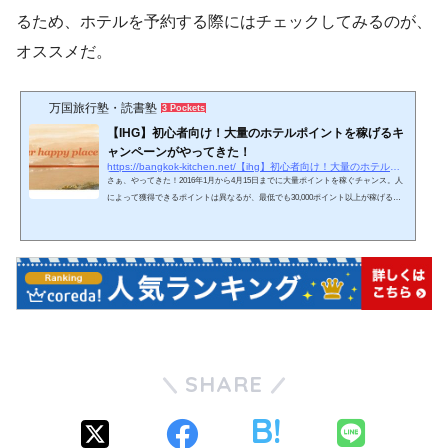
るため、ホテルを予約する際にはチェックしてみるのが、
オススメだ。
万国旅行塾・読書塾
3 Pockets
【IHG】初心者向け！大量のホテルポイントを稼げるキ
ャンペーンがやってきた！
https://bangkok-kitchen.net/【ihg】初心者向け！大量のホテルポイントを稼げ
さぁ、やってきた！2016年1月から4月15日までに大量ポイントを稼ぐチャンス。人
によって獲得できるポイントは異なるが、最低でも30,000ポイント以上が稼げるキ
ャンペーンとなっている。IHG Accelerateキャンペーンここ最近、IHGは会員向けに
大量ポイントをくれるキャンペーンを定期的に実施している。このAccelerateキャン
ペーンは各会員向けにカスタマイズされたミッションを提供することで、そのミッ
ション達成毎にポイントを与えるというもの。通常の宿泊でもらえるポイントと比
べて、非常に大量のポイントをゲットできることから、…
SHARE