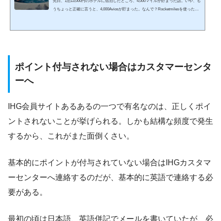
先日、1泊13,000円のホテルに宿泊したところ、4,000マイルが貯まった話。いや、も
うちょっと正確に言うと、4,000Aviosが貯まった。なんで？Rocketmilesを使ったか
ら。おそらくマイレージランナーやネットサーフィンが好きな人ならば、知ってい
る可能性が高い。ご存じだろうか、Rocketmiles。Rocketmiles（ロケットマイル
ズ）って何？Rocketmilesは、ExpediaとかHotels.comとかJTBとかと同じ旅行予約サ
イト。一般的に楽天トラベルだと、楽天トラベル経由で予約すると楽天ポイントが
貯まる。Hotels.comなら、Hotels.comの特典が受けられ…
ポイント付与されない場合はカスタマーセンタ
ーへ
IHG会員サイトあるあるの一つで有名なのは、正しくポイ
ントされないことが挙げられる。しかも結構な頻度で発生
するから、これがまた面倒くさい。
基本的にポイントが付与されていない場合はIHGカスタマ
ーセンターへ連絡するのだが、基本的に英語で連絡する必
要がある。
最初の頃は日本語、英語併記でメールを書いていたが、必