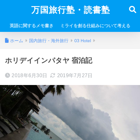
万国旅行塾・読書塾
英語に関するメモ書き
ミライを創る仕組みについて考える
ホーム
国内旅行・海外旅行
03 Hotel
ホリデイインパタヤ 宿泊記
2018年6月30日
2019年7月27日