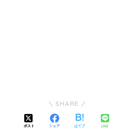
していますが、その価格帯は思っている以上に値段が張ることが多いです。最安値
を探すために３ヶ月先（但し、土日限定）の最安価格を調べて…
SHARE
LINE
ポスト
シェア
はてブ