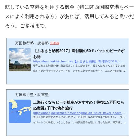
航している空港を利用する機会（特に関西国際空港をベー
スによく利用される方）があれば、活用してみると良いだ
ろう。ご参考まで。
万国旅行塾・読書塾
1 User
【ふるさと納税2017】寄付額の50％バックのピーチが
お得
https://bangkok-kitchen.net/【ふるさと納税】寄付額の50％バックのピーチがお
毎年ふるさと納税の使い道は悩ましいものがあるが、皆さんはちゃんとふるさと納
税を有効活用できているだろうか。さすがに財テク初心者でも、ふるさと納税には
手を出している人がほとんどなので、もう説明は不要だとは思う。今回は、旅行系
の返礼品でピーチポイントが昨年に引き続きかなりお得なんじゃないかと思ったの
で、旅行関連の返礼品と合わせて簡単に紹介したい。ふるさと納税とは冒頭で説明
不要と言っておきながら、一応それを知らない人のためにも改めて説明しておく。
万国旅行塾・読書塾
「納税」という言葉がついているふるさと納税。実際には…
上海行くならピーチ航空がおすすめ！往復1.5万円なら
ぬ実質2千円で海外旅行
https://bangkok-kitchen.net/shanghai_air_ticket_travel_peach_lcc
先日上海に駐在する友人に会いにフラッと上海行きの航空券を手配しました。プラ
イベートでの手配ということもあり、格安航空券を狙いに行った結果、最安値とま
ではいきませんでしたが、そこそこいい値段での航空券が手配できました。簡単に
昨今の上海航空券価格と合わせて、上海へのお得な渡り方を紹介したいと思いま
す。上海行き航空券の価格帯上海行きの便はJALやANAなどの日系航空会社が飛ば