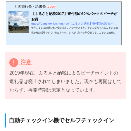
万国旅行塾・読書塾
1 User
【ふるさと納税2017】寄付額の50％バックのピーチが
お得
https://bangkok-kitchen.net/【ふるさと納税】寄付額の50％バックのピーチがお
毎年ふるさと納税の使い道は悩ましいものがあるが、皆さんはちゃんとふるさと納
税を有効活用できているだろうか。さすがに財テク初心者でも、ふるさと納税には
手を出している人がほとんどなので、もう説明は不要だとは思う。今回は、旅行系
の返礼品でピーチポイントが昨年に引き続きかなりお得なんじゃないかと思ったの
で、旅行関連の返礼品と合わせて簡単に紹介したい。ふるさと納税とは冒頭で説明
不要と言っておきながら、一応それを知らない人のためにも改めて説明しておく。
「納税」という言葉がついているふるさと納税。実際には…
注意
2019年現在、ふるさと納税によるピーチポイントの
返礼品は廃止されてしまいました。現在も再開はして
おらず、再開時期は未定となっています。
自動チェックイン機でセルフチェックイン