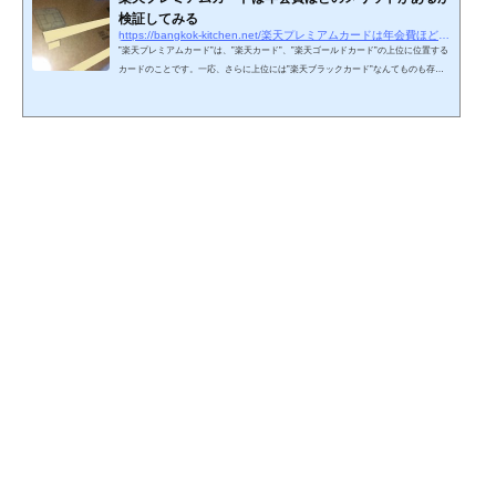
検証してみる
https://bangkok-kitchen.net/楽天プレミアムカードは年会費ほどのメリットが
”楽天プレミアムカード”は、”楽天カード”、”楽天ゴールドカード”の上位に位置する
カードのことです。一応、さらに上位には”楽天ブラックカード”なんてものも存在
することが知られています。この楽天プレミアムカードは年会費10,000円（税抜）
がかかります。国内の一般的なゴールドカードと同等クラスの金額です。これだけ
の金額を払ってまで、このカードを保有するメリットがあるのかどうか、について
今回は考えたいと思います。楽天プレミアムカードは2023年11月1日に各種ポイント
付与倍率の引下げやプライオリティパスの回数制限など…