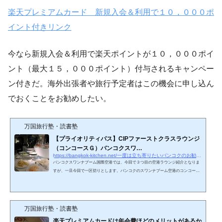
楽天プレミアムカード 新規入会＆利用で１０，０００ポ
イント付きリンク
今なら新規入会＆利用で楽天ポイントが１０，０００ポイ
ント（最大１５，０００ポイント）付与されるキャンペー
ン付きだ。海外出張者や旅行予定者はこの機会に申し込ん
でおくことをお勧めしたい。
万国旅行塾・読書塾
【プライオリティパス】CIPファーストクラスラウンジ
（コンコースＧ）バンコクスワ…
https://bangkok-kitchen.net/一度は立ち寄りたいバンコクのお勧め空港ラウン-3
バンコクスワンナプーム国際空港では、今回で３つ目の空港ラウンジ紹介となりま
すが、一旦今回で一区切りとします。バンコクのスワンナプーム空港のコンコース
Ｇには、複数の空港ラウンジが設置されており、今回紹介するラウンジがおそらく
最大級のラウンジかと思います。その分、オススメ度も高いと言えますね。CIPフ
ァーストクラスラウンジ（コンコースＧ）搭乗ゲート近くの空港ラウンジ入口こち
らの空港ラウンジは、JALがメインで搭乗ゲートとするコンコースＧの間近にあ
万国旅行塾・読書塾
り、どの搭乗ゲート番号でも１～２分で行ける距離にあります…
楽天プレミアムカードは年会費ほどのメリットがあるか