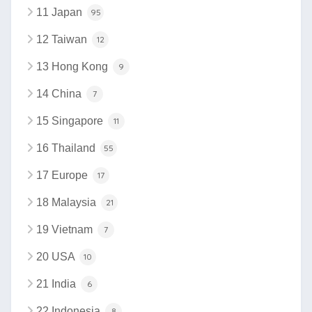
11 Japan
95
12 Taiwan
12
13 Hong Kong
9
14 China
7
15 Singapore
11
16 Thailand
55
17 Europe
17
18 Malaysia
21
19 Vietnam
7
20 USA
10
21 India
6
22 Indonesia
8