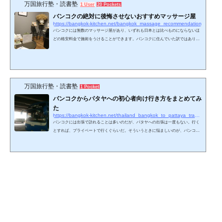
万国旅行塾・読書塾
1 User
20 Pockets
バンコクの絶対に後悔させないおすすめマッサージ屋
https://bangkok-kitchen.net/bangkok_massage_recommendation
バンコクには無数のマッサージ屋があり、いずれも日本とは比べものにならないほ
どの格安料金で施術をうけることができます。バンコクに住んでいた訳ではありま
せんが、月１ペースでバンコクに立ち寄っていることもあり、必ずマッサージ店を
利用させてもらっています。今回はバンコクに行ったら必ず行くべき！と豪語でき
るマッサージ屋を紹介します。バンコクのおすすめマッサージ屋まとめ”おすすめの
マッサージ屋”と冒頭で書いてしまいましたが、私が誰かにオススメできるマッサー
ジ屋は１件しか知りません。いや、正確にいうと、その…
万国旅行塾・読書塾
1 Pocket
バンコクからパタヤへの初心者向け行き方をまとめてみ
た
https://bangkok-kitchen.net/thailand_bangkok_to_pattaya_transportation_summary_201705
バンコクには出張で訪れることは多いのだが、パタヤへの出張は一度もない。行く
とすれば、プライベートで行くぐらいだ。そういうときに悩ましいのが、バンコク
からパタヤへの移動方法である。今回は、その悩ましい移動方法について、備忘録
がてら紹介しておこうと思う。行き方はシンプル。タクシーか高速バスかバンコク
からパタヤまで、たくさんの移動方法がある訳ではない。シンプルにまとめてしま
えば、 バンコクからタクシーへ向かう バンコク(エカマイ駅かスワンナプーム空港)
から高速バスで向かうのたった２通りだ。ただ、どち…