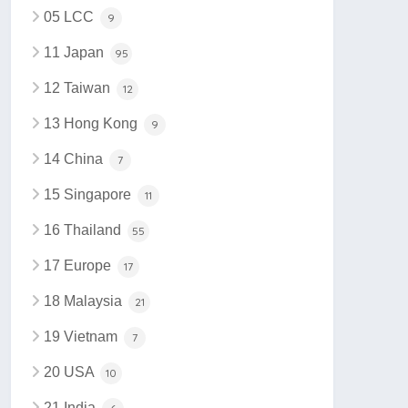
05 LCC
9
11 Japan
95
12 Taiwan
12
13 Hong Kong
9
14 China
7
15 Singapore
11
16 Thailand
55
17 Europe
17
18 Malaysia
21
19 Vietnam
7
20 USA
10
21 India