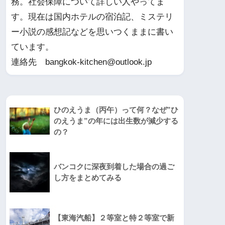
務。社会保障について詳しい人やってま
す。現在は国内ホテルの宿泊記、ミステリ
ー小説の感想記などを思いつくままに書い
ています。
連絡先 bangkok-kitchen@outlook.jp
ひのえうま（丙午）って何？なぜ”ひ
のえうま”の年には出生数が減少する
の？
バンコクに深夜到着した場合の過ご
し方をまとめてみる
【東海汽船】２等室と特２等室で新