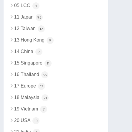
05 LCC
9
11 Japan
95
12 Taiwan
12
13 Hong Kong
9
14 China
7
15 Singapore
11
16 Thailand
55
17 Europe
17
18 Malaysia
21
19 Vietnam
7
20 USA
10
21 India