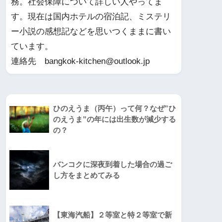
務。社会保障について詳しい人やってま
す。現在は国内ホテルの宿泊記、ミステリ
ー小説の感想記などを思いつくままに書い
ています。
連絡先 bangkok-kitchen@outlook.jp
ひのえうま（丙午）って何？なぜ”ひ
のえうま”の年には出生数が減少する
の？
バンコクに深夜到着した場合の過ご
し方をまとめてみる
【東海汽船】２等室と特２等室で新