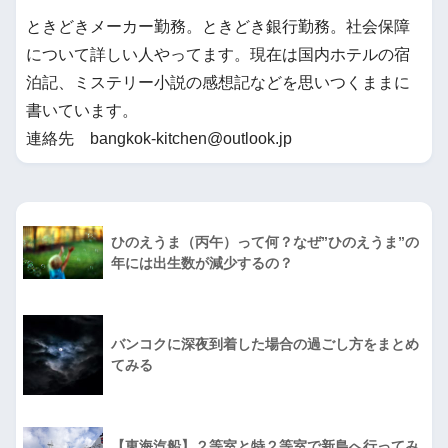
ときどきメーカー勤務。ときどき銀行勤務。社会保障
について詳しい人やってます。現在は国内ホテルの宿
泊記、ミステリー小説の感想記などを思いつくままに
書いています。
連絡先 bangkok-kitchen@outlook.jp
ひのえうま（丙午）って何？なぜ”ひのえうま”の
年には出生数が減少するの？
バンコクに深夜到着した場合の過ごし方をまとめ
てみる
【東海汽船】２等室と特２等室で新島へ行ってみ