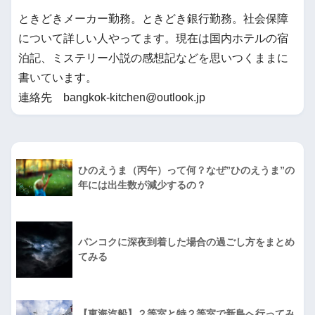
ときどきメーカー勤務。ときどき銀行勤務。社会保障
について詳しい人やってます。現在は国内ホテルの宿
泊記、ミステリー小説の感想記などを思いつくままに
書いています。
連絡先 bangkok-kitchen@outlook.jp
ひのえうま（丙午）って何？なぜ”ひのえうま”の
年には出生数が減少するの？
バンコクに深夜到着した場合の過ごし方をまとめ
てみる
【東海汽船】２等室と特２等室で新島へ行ってみ