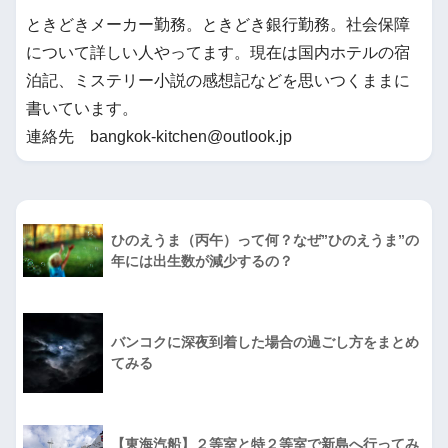
ときどきメーカー勤務。ときどき銀行勤務。社会保障
について詳しい人やってます。現在は国内ホテルの宿
泊記、ミステリー小説の感想記などを思いつくままに
書いています。
連絡先 bangkok-kitchen@outlook.jp
ひのえうま（丙午）って何？なぜ”ひのえうま”の
年には出生数が減少するの？
バンコクに深夜到着した場合の過ごし方をまとめ
てみる
【東海汽船】２等室と特２等室で新島へ行ってみ