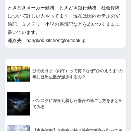
ときどきメーカー勤務。ときどき銀行勤務。社会保障
について詳しい人やってます。現在は国内ホテルの宿
泊記、ミステリー小説の感想記などを思いつくままに
書いています。
連絡先 bangkok-kitchen@outlook.jp
ひのえうま（丙午）って何？なぜ”ひのえうま”の
年には出生数が減少するの？
バンコクに深夜到着した場合の過ごし方をまとめ
てみる
【東海汽船】２等室と特２等室で新島へ行ってみ