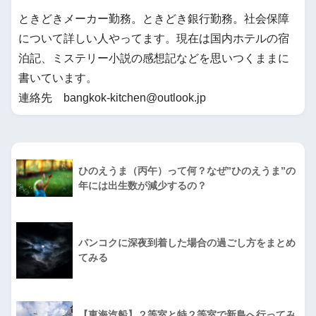
ときどきメーカー勤務。ときどき銀行勤務。社会保障
について詳しい人やってます。現在は国内ホテルの宿
泊記、ミステリー小説の感想記などを思いつくままに
書いています。
連絡先 bangkok-kitchen@outlook.jp
ひのえうま（丙午）って何？なぜ”ひのえうま”の
年には出生数が減少するの？
バンコクに深夜到着した場合の過ごし方をまとめ
てみる
【東海汽船】２等室と特２等室で新島へ行ってみ