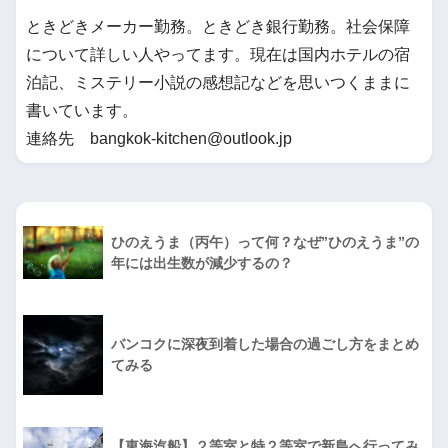
ときどきメーカー勤務。ときどき銀行勤務。社会保障
について詳しい人やってます。現在は国内ホテルの宿
泊記、ミステリー小説の感想記などを思いつくままに
書いています。
連絡先 bangkok-kitchen@outlook.jp
ひのえうま（丙午）って何？なぜ”ひのえうま”の
年には出生数が減少するの？
バンコクに深夜到着した場合の過ごし方をまとめ
てみる
【東海汽船】２等室と特２等室で新島へ行ってみ