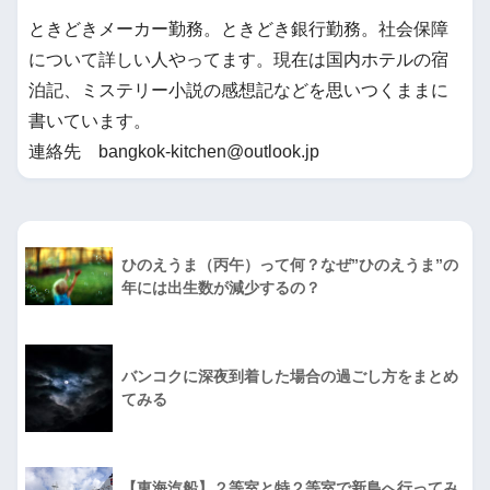
ときどきメーカー勤務。ときどき銀行勤務。社会保障
について詳しい人やってます。現在は国内ホテルの宿
泊記、ミステリー小説の感想記などを思いつくままに
書いています。
連絡先 bangkok-kitchen@outlook.jp
ひのえうま（丙午）って何？なぜ”ひのえうま”の
年には出生数が減少するの？
バンコクに深夜到着した場合の過ごし方をまとめ
てみる
【東海汽船】２等室と特２等室で新島へ行ってみ