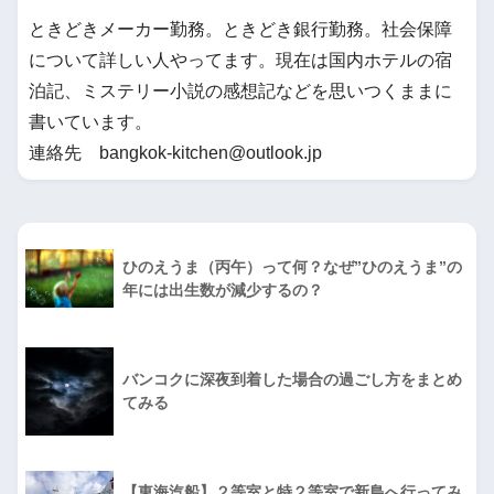
ときどきメーカー勤務。ときどき銀行勤務。社会保障
について詳しい人やってます。現在は国内ホテルの宿
泊記、ミステリー小説の感想記などを思いつくままに
書いています。
連絡先 bangkok-kitchen@outlook.jp
ひのえうま（丙午）って何？なぜ”ひのえうま”の
年には出生数が減少するの？
バンコクに深夜到着した場合の過ごし方をまとめ
てみる
【東海汽船】２等室と特２等室で新島へ行ってみ