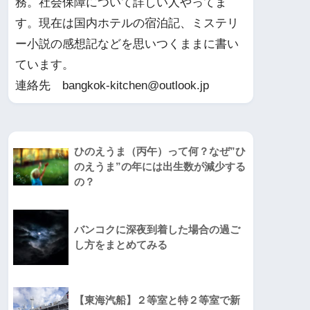
務。社会保障について詳しい人やってま
す。現在は国内ホテルの宿泊記、ミステリ
ー小説の感想記などを思いつくままに書い
ています。
連絡先 bangkok-kitchen@outlook.jp
ひのえうま（丙午）って何？なぜ”ひ
のえうま”の年には出生数が減少する
の？
バンコクに深夜到着した場合の過ご
し方をまとめてみる
【東海汽船】２等室と特２等室で新