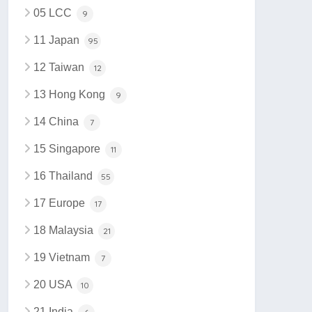
05 LCC
9
11 Japan
95
12 Taiwan
12
13 Hong Kong
9
14 China
7
15 Singapore
11
16 Thailand
55
17 Europe
17
18 Malaysia
21
19 Vietnam
7
20 USA
10
21 India