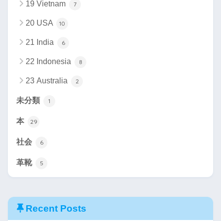
19 Vietnam
7
20 USA
10
21 India
6
22 Indonesia
8
23 Australia
2
未分類
1
本
29
社会
6
革靴
5
Recent Posts