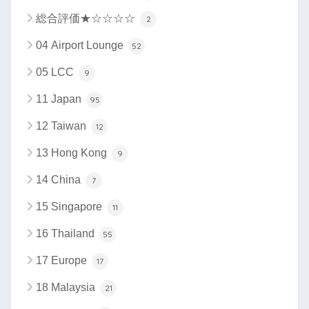
総合評価★☆☆☆☆
2
04 Airport Lounge
52
05 LCC
9
11 Japan
95
12 Taiwan
12
13 Hong Kong
9
14 China
7
15 Singapore
11
16 Thailand
55
17 Europe
17
18 Malaysia
21