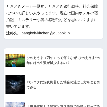
ときどきメーカー勤務。ときどき銀行勤務。社会保障
について詳しい人やってます。現在は国内ホテルの宿
泊記、ミステリー小説の感想記などを思いつくままに
書いています。
連絡先 bangkok-kitchen@outlook.jp
ひのえうま（丙午）って何？なぜ”ひのえうま”の
年には出生数が減少するの？
バンコクに深夜到着した場合の過ごし方をまとめ
てみる
【東海汽船】２等室と特２等室で新島へ行ってみ