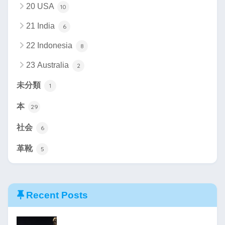
20 USA
10
21 India
6
22 Indonesia
8
23 Australia
2
未分類
1
本
29
社会
6
革靴
5
Recent Posts