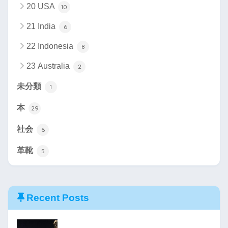
20 USA
10
21 India
6
22 Indonesia
8
23 Australia
2
未分類
1
本
29
社会
6
革靴
5
Recent Posts