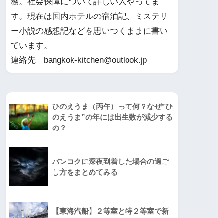
務。社会保障について詳しい人やってま
す。現在は国内ホテルの宿泊記、ミステリ
ー小説の感想記などを思いつくままに書い
ています。
連絡先 bangkok-kitchen@outlook.jp
ひのえうま（丙午）って何？なぜ”ひ
のえうま”の年には出生数が減少する
の？
バンコクに深夜到着した場合の過ご
し方をまとめてみる
【東海汽船】２等室と特２等室で新