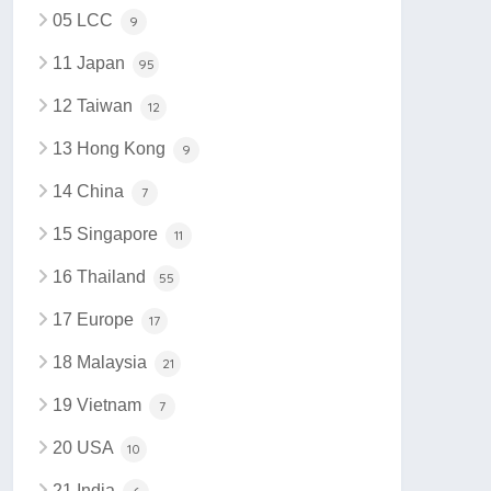
05 LCC
9
11 Japan
95
12 Taiwan
12
13 Hong Kong
9
14 China
7
15 Singapore
11
16 Thailand
55
17 Europe
17
18 Malaysia
21
19 Vietnam
7
20 USA
10
21 India