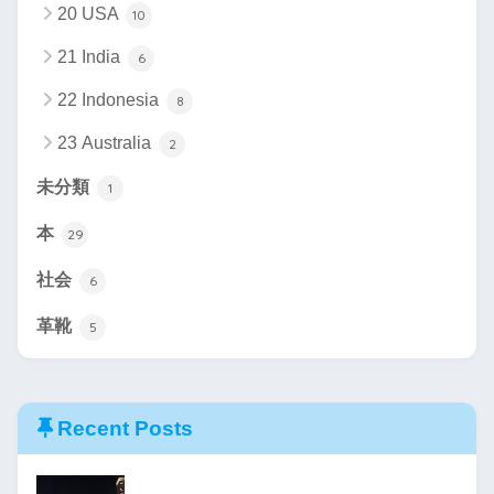
20 USA
10
21 India
6
22 Indonesia
8
23 Australia
2
未分類
1
本
29
社会
6
革靴
5
Recent Posts