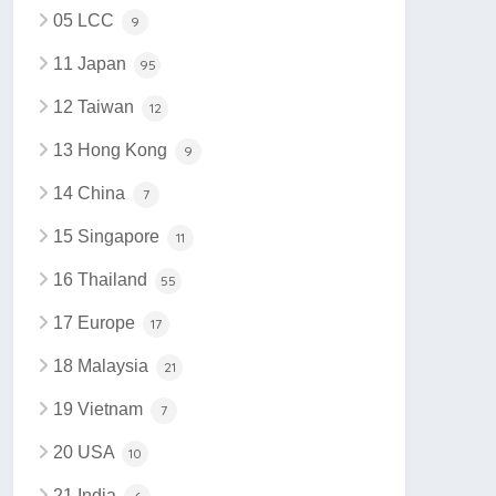
05 LCC
9
11 Japan
95
12 Taiwan
12
13 Hong Kong
9
14 China
7
15 Singapore
11
16 Thailand
55
17 Europe
17
18 Malaysia
21
19 Vietnam
7
20 USA
10
21 India