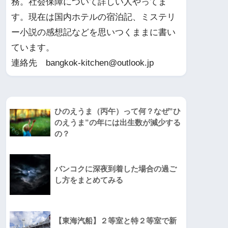
務。社会保障について詳しい人やってま
す。現在は国内ホテルの宿泊記、ミステリ
ー小説の感想記などを思いつくままに書い
ています。
連絡先 bangkok-kitchen@outlook.jp
ひのえうま（丙午）って何？なぜ”ひ
のえうま”の年には出生数が減少する
の？
バンコクに深夜到着した場合の過ご
し方をまとめてみる
【東海汽船】２等室と特２等室で新