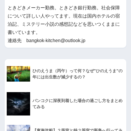
ときどきメーカー勤務。ときどき銀行勤務。社会保障
について詳しい人やってます。現在は国内ホテルの宿
泊記、ミステリー小説の感想記などを思いつくままに
書いています。
連絡先 bangkok-kitchen@outlook.jp
ひのえうま（丙午）って何？なぜ”ひのえうま”の
年には出生数が減少するの？
バンコクに深夜到着した場合の過ごし方をまとめ
てみる
【東海汽船】２等室と特２等室で新島へ行ってみ