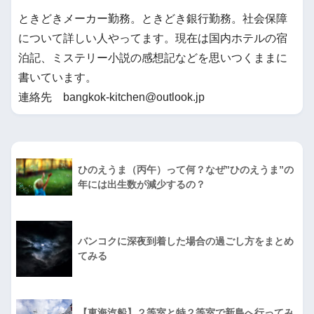
ときどきメーカー勤務。ときどき銀行勤務。社会保障
について詳しい人やってます。現在は国内ホテルの宿
泊記、ミステリー小説の感想記などを思いつくままに
書いています。
連絡先 bangkok-kitchen@outlook.jp
ひのえうま（丙午）って何？なぜ”ひのえうま”の
年には出生数が減少するの？
バンコクに深夜到着した場合の過ごし方をまとめ
てみる
【東海汽船】２等室と特２等室で新島へ行ってみ