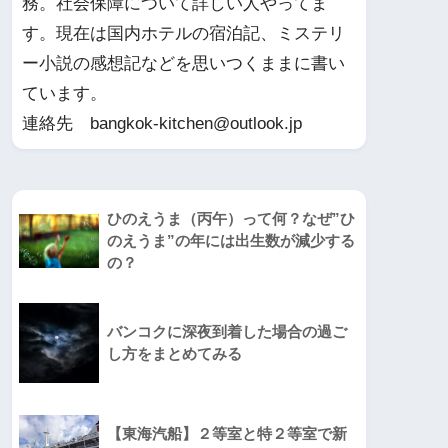
務。社会保障について詳しい人やってま
す。現在は国内ホテルの宿泊記、ミステリ
ー小説の感想記などを思いつくままに書い
ています。
連絡先 bangkok-kitchen@outlook.jp
ひのえうま（丙午）って何？なぜ”ひ
のえうま”の年には出生数が減少する
の？
バンコクに深夜到着した場合の過ご
し方をまとめてみる
【東海汽船】２等室と特２等室で新