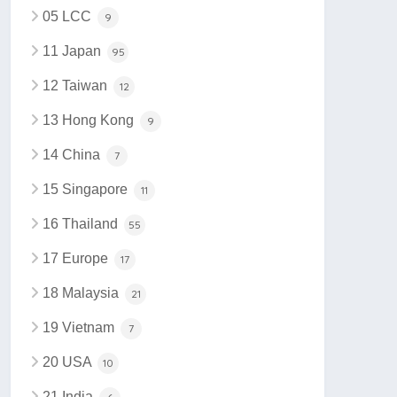
05 LCC
9
11 Japan
95
12 Taiwan
12
13 Hong Kong
9
14 China
7
15 Singapore
11
16 Thailand
55
17 Europe
17
18 Malaysia
21
19 Vietnam
7
20 USA
10
21 India