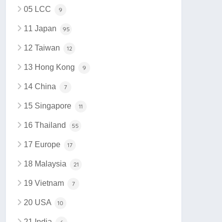
05 LCC
9
11 Japan
95
12 Taiwan
12
13 Hong Kong
9
14 China
7
15 Singapore
11
16 Thailand
55
17 Europe
17
18 Malaysia
21
19 Vietnam
7
20 USA
10
21 India