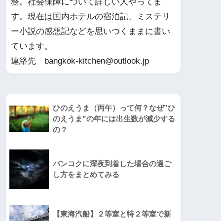
務。社会保障について詳しい人やってま
す。現在は国内ホテルの宿泊記、ミステリ
ー小説の感想記などを思いつくままに書い
ています。
連絡先 bangkok-kitchen@outlook.jp
ひのえうま（丙午）って何？なぜ”ひ
のえうま”の年には出生数が減少する
の？
バンコクに深夜到着した場合の過ご
し方をまとめてみる
【東海汽船】２等室と特２等室で新