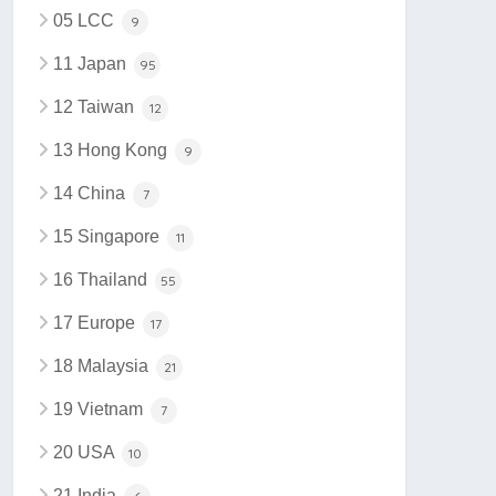
05 LCC
9
11 Japan
95
12 Taiwan
12
13 Hong Kong
9
14 China
7
15 Singapore
11
16 Thailand
55
17 Europe
17
18 Malaysia
21
19 Vietnam
7
20 USA
10
21 India