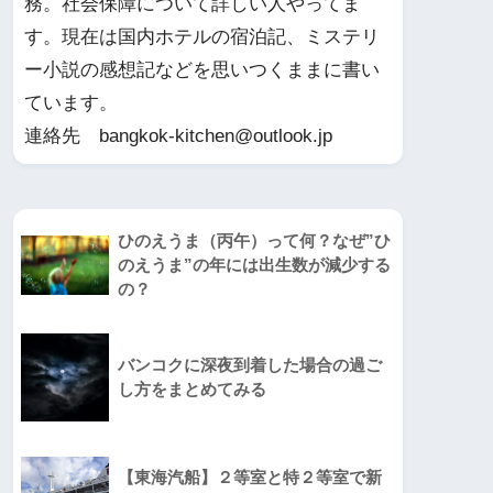
務。社会保障について詳しい人やってま
す。現在は国内ホテルの宿泊記、ミステリ
ー小説の感想記などを思いつくままに書い
ています。
連絡先 bangkok-kitchen@outlook.jp
ひのえうま（丙午）って何？なぜ”ひ
のえうま”の年には出生数が減少する
の？
バンコクに深夜到着した場合の過ご
し方をまとめてみる
【東海汽船】２等室と特２等室で新