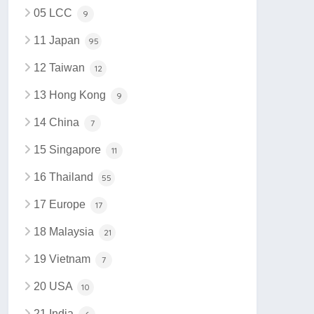
05 LCC
9
11 Japan
95
12 Taiwan
12
13 Hong Kong
9
14 China
7
15 Singapore
11
16 Thailand
55
17 Europe
17
18 Malaysia
21
19 Vietnam
7
20 USA
10
21 India