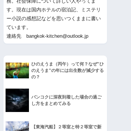
務。社会保障について詳しい人やってま
す。現在は国内ホテルの宿泊記、ミステリ
ー小説の感想記などを思いつくままに書い
ています。
連絡先 bangkok-kitchen@outlook.jp
ひのえうま（丙午）って何？なぜ”ひ
のえうま”の年には出生数が減少する
の？
バンコクに深夜到着した場合の過ご
し方をまとめてみる
【東海汽船】２等室と特２等室で新