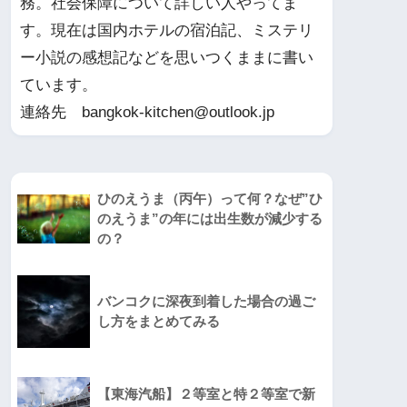
務。社会保障について詳しい人やってま
す。現在は国内ホテルの宿泊記、ミステリ
ー小説の感想記などを思いつくままに書い
ています。
連絡先 bangkok-kitchen@outlook.jp
ひのえうま（丙午）って何？なぜ”ひ
のえうま”の年には出生数が減少する
の？
バンコクに深夜到着した場合の過ご
し方をまとめてみる
【東海汽船】２等室と特２等室で新