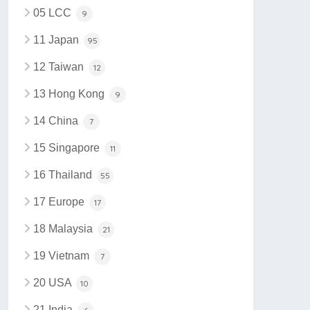
05 LCC
9
11 Japan
95
12 Taiwan
12
13 Hong Kong
9
14 China
7
15 Singapore
11
16 Thailand
55
17 Europe
17
18 Malaysia
21
19 Vietnam
7
20 USA
10
21 India