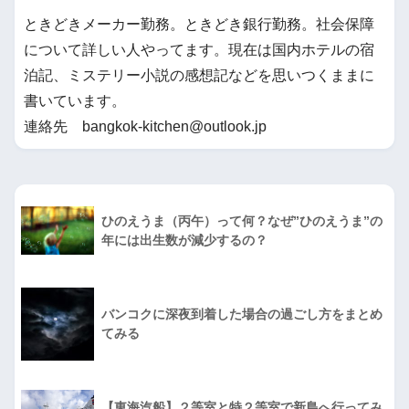
ときどきメーカー勤務。ときどき銀行勤務。社会保障
について詳しい人やってます。現在は国内ホテルの宿
泊記、ミステリー小説の感想記などを思いつくままに
書いています。
連絡先 bangkok-kitchen@outlook.jp
ひのえうま（丙午）って何？なぜ”ひのえうま”の
年には出生数が減少するの？
バンコクに深夜到着した場合の過ごし方をまとめ
てみる
【東海汽船】２等室と特２等室で新島へ行ってみ