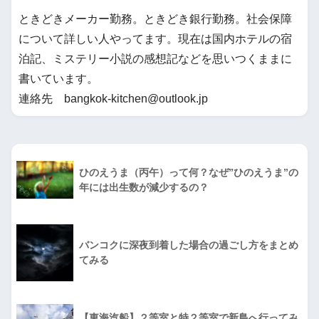
ときどきメーカー勤務。ときどき銀行勤務。社会保障
について詳しい人やってます。現在は国内ホテルの宿
泊記、ミステリー小説の感想記などを思いつくままに
書いています。
連絡先 bangkok-kitchen@outlook.jp
ひのえうま（丙午）って何？なぜ”ひのえうま”の
年には出生数が減少するの？
バンコクに深夜到着した場合の過ごし方をまとめ
てみる
【東海汽船】２等室と特２等室で新島へ行ってみ