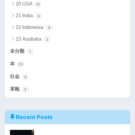
20 USA
10
21 India
6
22 Indonesia
8
23 Australia
2
未分類
1
本
29
社会
6
革靴
5
Recent Posts