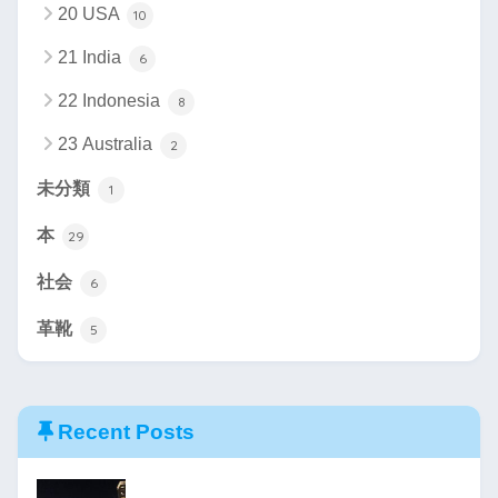
20 USA
10
21 India
6
22 Indonesia
8
23 Australia
2
未分類
1
本
29
社会
6
革靴
5
Recent Posts