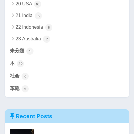
20 USA
10
21 India
6
22 Indonesia
8
23 Australia
2
未分類
1
本
29
社会
6
革靴
5
Recent Posts