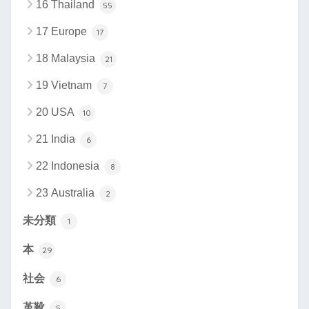
16 Thailand
55
17 Europe
17
18 Malaysia
21
19 Vietnam
7
20 USA
10
21 India
6
22 Indonesia
8
23 Australia
2
未分類
1
本
29
社会
6
革靴
5