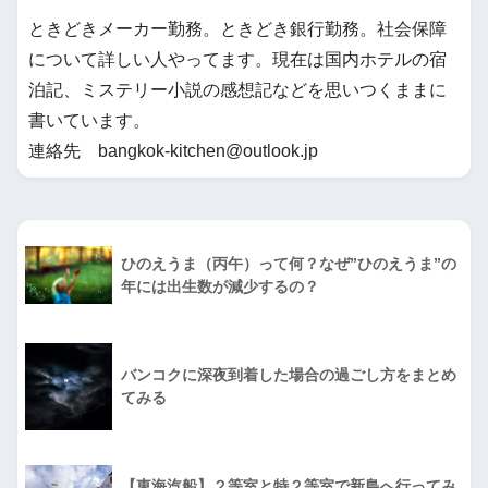
ときどきメーカー勤務。ときどき銀行勤務。社会保障
について詳しい人やってます。現在は国内ホテルの宿
泊記、ミステリー小説の感想記などを思いつくままに
書いています。
連絡先 bangkok-kitchen@outlook.jp
ひのえうま（丙午）って何？なぜ”ひのえうま”の
年には出生数が減少するの？
バンコクに深夜到着した場合の過ごし方をまとめ
てみる
【東海汽船】２等室と特２等室で新島へ行ってみ