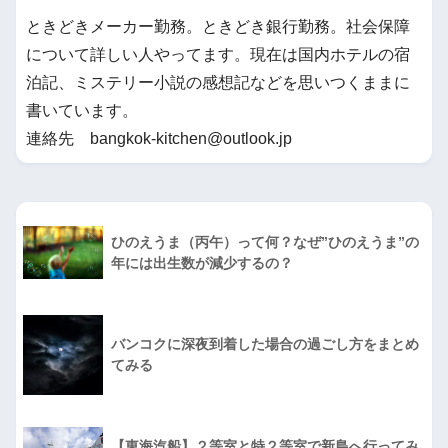
ときどきメーカー勤務。ときどき銀行勤務。社会保障
について詳しい人やってます。現在は国内ホテルの宿
泊記、ミステリー小説の感想記などを思いつくままに
書いています。
連絡先 bangkok-kitchen@outlook.jp
ひのえうま（丙午）って何？なぜ”ひのえうま”の
年には出生数が減少するの？
バンコクに深夜到着した場合の過ごし方をまとめ
てみる
【東海汽船】２等室と特２等室で新島へ行ってみ