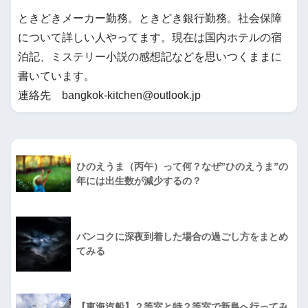
ときどきメーカー勤務。ときどき銀行勤務。社会保障
について詳しい人やってます。現在は国内ホテルの宿
泊記、ミステリー小説の感想記などを思いつくままに
書いています。
連絡先 bangkok-kitchen@outlook.jp
ひのえうま（丙午）って何？なぜ”ひのえうま”の
年には出生数が減少するの？
バンコクに深夜到着した場合の過ごし方をまとめ
てみる
【東海汽船】２等室と特２等室で新島へ行ってみ