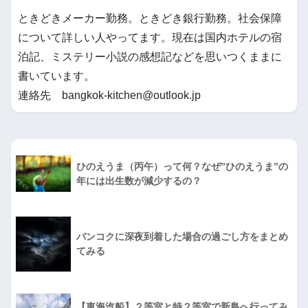
ときどきメーカー勤務。ときどき銀行勤務。社会保障
について詳しい人やってます。現在は国内ホテルの宿
泊記、ミステリー小説の感想記などを思いつくままに
書いています。
連絡先 bangkok-kitchen@outlook.jp
ひのえうま（丙午）って何？なぜ”ひのえうま”の
年には出生数が減少するの？
バンコクに深夜到着した場合の過ごし方をまとめ
てみる
【東海汽船】２等室と特２等室で新島へ行ってみ