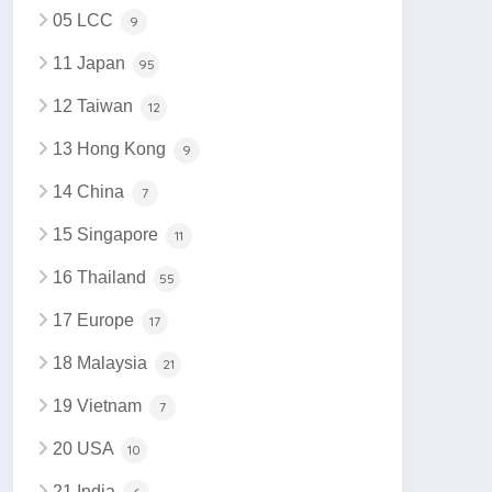
05 LCC
9
11 Japan
95
12 Taiwan
12
13 Hong Kong
9
14 China
7
15 Singapore
11
16 Thailand
55
17 Europe
17
18 Malaysia
21
19 Vietnam
7
20 USA
10
21 India