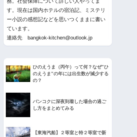
務。社会保障について詳しい人やってま
す。現在は国内ホテルの宿泊記、ミステリ
ー小説の感想記などを思いつくままに書い
ています。
連絡先 bangkok-kitchen@outlook.jp
ひのえうま（丙午）って何？なぜ”ひ
のえうま”の年には出生数が減少する
の？
バンコクに深夜到着した場合の過ご
し方をまとめてみる
【東海汽船】２等室と特２等室で新