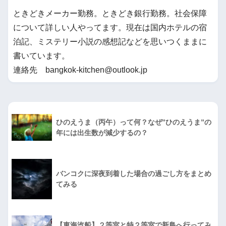
ときどきメーカー勤務。ときどき銀行勤務。社会保障
について詳しい人やってます。現在は国内ホテルの宿
泊記、ミステリー小説の感想記などを思いつくままに
書いています。
連絡先 bangkok-kitchen@outlook.jp
ひのえうま（丙午）って何？なぜ”ひのえうま”の
年には出生数が減少するの？
バンコクに深夜到着した場合の過ごし方をまとめ
てみる
【東海汽船】２等室と特２等室で新島へ行ってみ