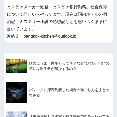
ときどきメーカー勤務。ときどき銀行勤務。社会保障
について詳しい人やってます。現在は国内ホテルの宿
泊記、ミステリー小説の感想記などを思いつくままに
書いています。
連絡先 bangkok-kitchen@outlook.jp
ひのえうま（丙午）って何？なぜ”ひのえうま”の
年には出生数が減少するの？
バンコクに深夜到着した場合の過ごし方をまとめ
てみる
【東海汽船】２等室と特２等室で新島へ行ってみ