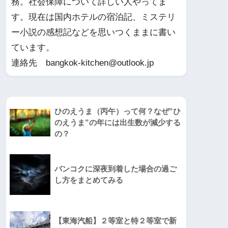
務。社会保障について詳しい人やってま
す。現在は国内ホテルの宿泊記、ミステリ
ー小説の感想記などを思いつくままに書い
ています。
連絡先 bangkok-kitchen@outlook.jp
ひのえうま（丙午）って何？なぜ”ひ
のえうま”の年には出生数が減少する
の？
バンコクに深夜到着した場合の過ご
し方をまとめてみる
【東海汽船】２等室と特２等室で新