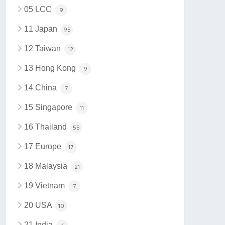
05 LCC
9
11 Japan
95
12 Taiwan
12
13 Hong Kong
9
14 China
7
15 Singapore
11
16 Thailand
55
17 Europe
17
18 Malaysia
21
19 Vietnam
7
20 USA
10
21 India