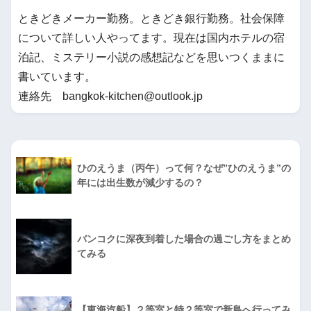
ときどきメーカー勤務。ときどき銀行勤務。社会保障
について詳しい人やってます。現在は国内ホテルの宿
泊記、ミステリー小説の感想記などを思いつくままに
書いています。
連絡先 bangkok-kitchen@outlook.jp
ひのえうま（丙午）って何？なぜ”ひのえうま”の
年には出生数が減少するの？
バンコクに深夜到着した場合の過ごし方をまとめ
てみる
【東海汽船】２等室と特２等室で新島へ行ってみ