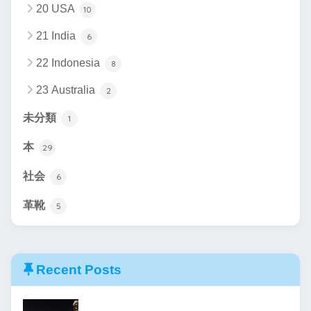
20 USA
10
21 India
6
22 Indonesia
8
23 Australia
2
未分類
1
本
29
社会
6
革靴
5
Recent Posts