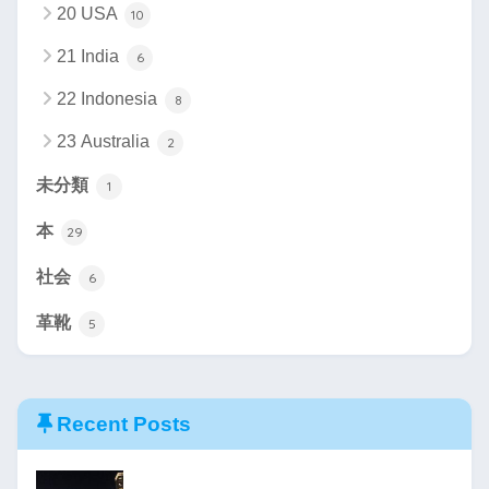
20 USA
10
21 India
6
22 Indonesia
8
23 Australia
2
未分類
1
本
29
社会
6
革靴
5
Recent Posts